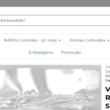
NANOs Coloridas - (p/ cera)
Pérolas Cultivadas
Embalagens
Promoção
Iní
Sa
Vi
Sa
V
R
S