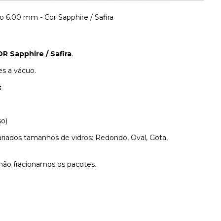
 6.00 mm - Cor Sapphire / Safira
R Sapphire / Safira
.
s a vácuo.
:
;
so)
iados tamanhos de vidros: Redondo, Oval, Gota,
 não fracionamos os pacotes.