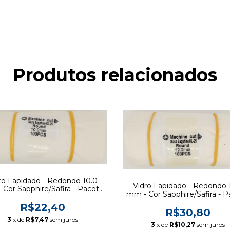
Produtos relacionados
ro Lapidado - Redondo 10.0
Vidro Lapidado - Redondo 
Cor Sapphire/Safira - Pacote
mm - Cor Sapphire/Safira - 
100 pcs
100 pcs
R$22,40
R$30,80
3
x de
R$7,47
sem juros
3
x de
R$10,27
sem juros