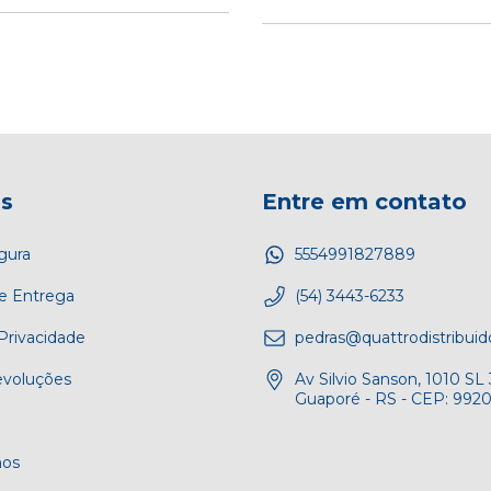
as
Entre em contato
gura
5554991827889
e Entrega
(54) 3443-6233
 Privacidade
pedras@quattrodistribui
evoluções
Av Silvio Sanson, 1010 SL 
Guaporé - RS - CEP: 992
os