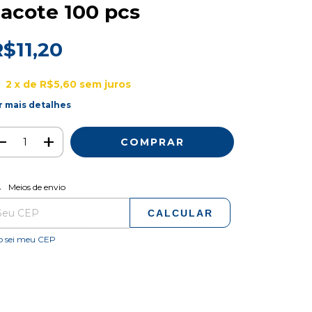
acote 100 pcs
$11,20
2
x de
R$5,60
sem juros
r mais detalhes
ALTERAR CEP
regas para o CEP:
Meios de envio
CALCULAR
o sei meu CEP