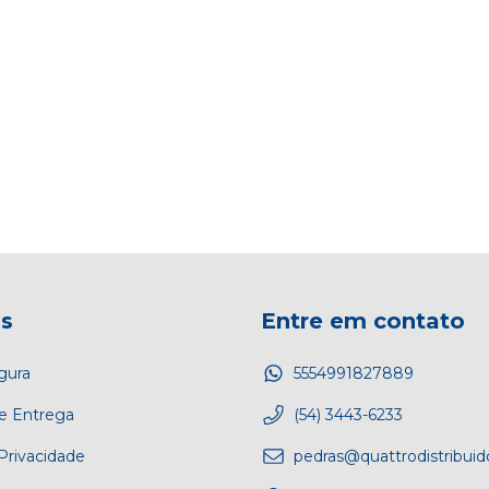
as
Entre em contato
gura
5554991827889
e Entrega
(54) 3443-6233
 Privacidade
pedras@quattrodistribui