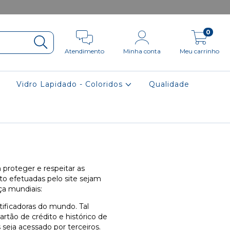
0
Atendimento
Minha conta
Meu carrinho
Vidro Lapidado - Coloridos
Qualidade
 proteger e respeitar as
o efetuadas pelo site sejam
ça mundiais:
ificadoras do mundo. Tal
rtão de crédito e histórico de
seja acessado por terceiros.