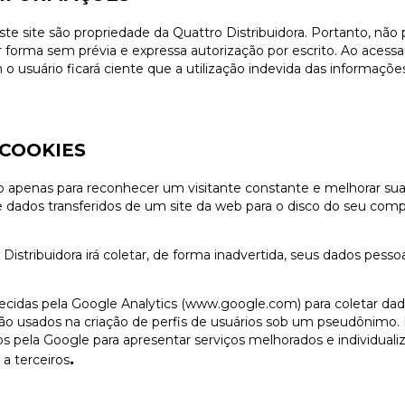
te site são propriedade da Quattro Distribuidora. Portanto, não p
r forma sem prévia e expressa autorização por escrito. Ao acessa
m
o usuário ficará ciente que a utilização indevida das informaçõe
 COOKIES
ito apenas para reconhecer um visitante constante e melhorar su
e dados transferidos de um site da web para o disco do seu c
ribuidora irá coletar, de forma inadvertida, seus dados pessoa
ornecidas pela Google Analytics (www.google.com) para coletar d
ão usados na criação de perfis de usuários sob um pseudônimo. 
pela Google para apresentar serviços melhorados e individualiz
.
a terceiros