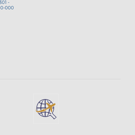
301 -
00-000