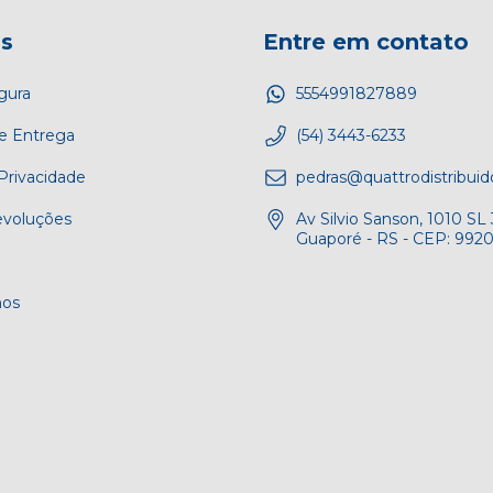
as
Entre em contato
gura
5554991827889
e Entrega
(54) 3443-6233
 Privacidade
pedras@quattrodistribui
evoluções
Av Silvio Sanson, 1010 SL 
Guaporé - RS - CEP: 992
os