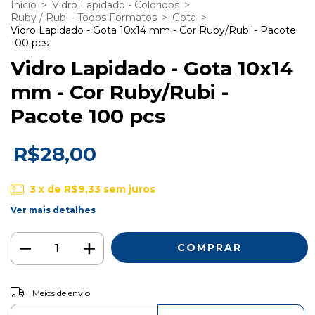
Início
>
Vidro Lapidado - Coloridos
>
Ruby / Rubi - Todos Formatos
>
Gota
>
Vidro Lapidado - Gota 10x14 mm - Cor Ruby/Rubi - Pacote
100 pcs
Vidro Lapidado - Gota 10x14
mm - Cor Ruby/Rubi -
Pacote 100 pcs
R$28,00
3
x de
R$9,33
sem juros
Ver mais detalhes
ALTERAR CEP
Entregas para o CEP:
Meios de envio