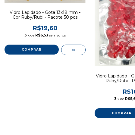
Vidro Lapidado - Gota 13x18 mm -
Cor Ruby/Rubi - Pacote 50 pcs
R$19,60
3
x de
R$6,53
sem juros
Vidro Lapidado - 
Ruby/Rubi - P
R$1
3
x de
R$5,