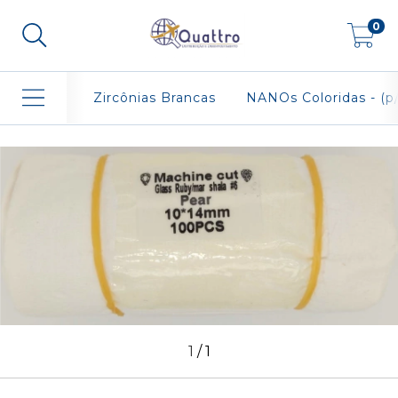
0
Zircônias Brancas
NANOs Coloridas - (p/
1
/
1