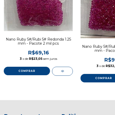
Nano Ruby 5#/Rubi 5# Redonda 1.25
mm - Pacote 2 mil pcs
Nano Ruby 5#/Rub
mm - Pacot
R$69,16
R$9
3
x de
R$23,05
sem juros
3
x de
R$32,