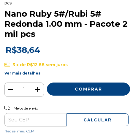
pcs
Nano Ruby 5#/Rubi 5#
Redonda 1.00 mm - Pacote 2
mil pcs
R$38,64
3
x de
R$12,88
sem juros
Ver mais detalhes
ALTERAR CEP
Entregas para o CEP:
Meios de envio
CALCULAR
Não sei meu CEP